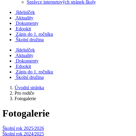
Správce internetových stránek školy
Jídelníček
Aktuality
Dokumenty
Edookit
Zápis do 1. ročníku
Školní družina
Jídelníček
Aktuality
Dokumenty
Edookit
Zápis do 1. ročníku
Školní družina
Úvodní stránka
Pro rodiče
Fotogalerie
Fotogalerie
Školní rok 2025⁄2026
Školní rok 2024⁄2025