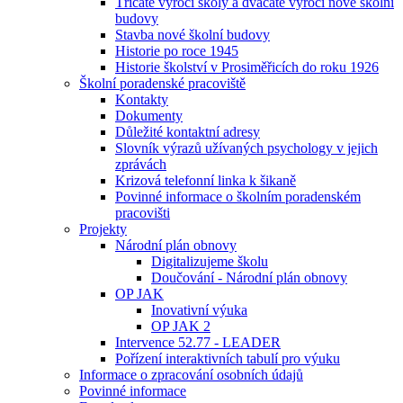
Třicáté výročí školy a dvacáté výročí nové školní
budovy
Stavba nové školní budovy
Historie po roce 1945
Historie školství v Prosiměřicích do roku 1926
Školní poradenské pracoviště
Kontakty
Dokumenty
Důležité kontaktní adresy
Slovník výrazů užívaných psychology v jejich
zprávách
Krizová telefonní linka k šikaně
Povinné informace o školním poradenském
pracovišti
Projekty
Národní plán obnovy
Digitalizujeme školu
Doučování - Národní plán obnovy
OP JAK
Inovativní výuka
OP JAK 2
Intervence 52.77 - LEADER
Pořízení interaktivních tabulí pro výuku
Informace o zpracování osobních údajů
Povinné informace