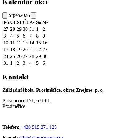
Kalendář akcí
Srpen
2026
Po
Út
St
Čt
Pá
So
Ne
27
28
29
30
31
1
2
3
4
5
6
7
8
9
10
11
12
13
14
15
16
17
18
19
20
21
22
23
24
25
26
27
28
29
30
31
1
2
3
4
5
6
Kontakt
Základní škola, Prosiměřice, okres Znojmo, p. o.
Prosiměřice 151, 671 61
Prosiměřice
Telefon:
+420 515 271 125
E-mail:
info@zsprosimerice.cz