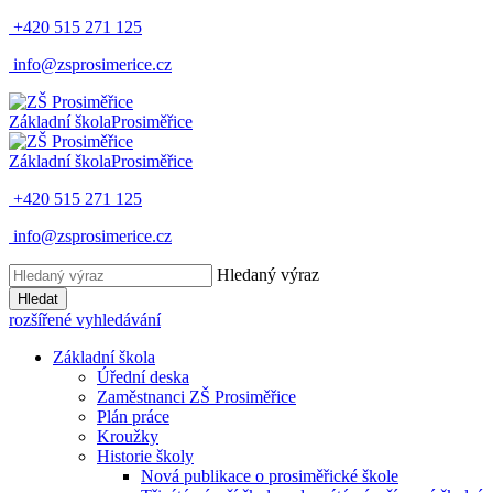
+420 515 271 125
info@zsprosimerice.cz
Základní škola
Prosiměřice
Základní škola
Prosiměřice
+420 515 271 125
info@zsprosimerice.cz
Hledaný výraz
Hledat
rozšířené vyhledávání
Základní škola
Úřední deska
Zaměstnanci ZŠ Prosiměřice
Plán práce
Kroužky
Historie školy
Nová publikace o prosiměřické škole