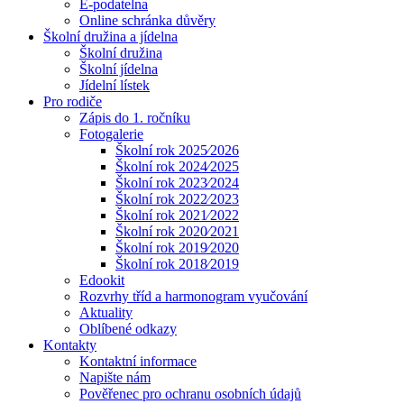
E-podatelna
Online schránka důvěry
Školní družina a jídelna
Školní družina
Školní jídelna
Jídelní lístek
Pro rodiče
Zápis do 1. ročníku
Fotogalerie
Školní rok 2025⁄2026
Školní rok 2024⁄2025
Školní rok 2023⁄2024
Školní rok 2022⁄2023
Školní rok 2021⁄2022
Školní rok 2020⁄2021
Školní rok 2019⁄2020
Školní rok 2018⁄2019
Edookit
Rozvrhy tříd a harmonogram vyučování
Aktuality
Oblíbené odkazy
Kontakty
Kontaktní informace
Napište nám
Pověřenec pro ochranu osobních údajů