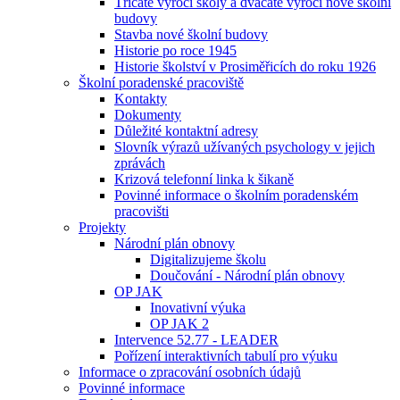
Třicáté výročí školy a dvacáté výročí nové školní
budovy
Stavba nové školní budovy
Historie po roce 1945
Historie školství v Prosiměřicích do roku 1926
Školní poradenské pracoviště
Kontakty
Dokumenty
Důležité kontaktní adresy
Slovník výrazů užívaných psychology v jejich
zprávách
Krizová telefonní linka k šikaně
Povinné informace o školním poradenském
pracovišti
Projekty
Národní plán obnovy
Digitalizujeme školu
Doučování - Národní plán obnovy
OP JAK
Inovativní výuka
OP JAK 2
Intervence 52.77 - LEADER
Pořízení interaktivních tabulí pro výuku
Informace o zpracování osobních údajů
Povinné informace