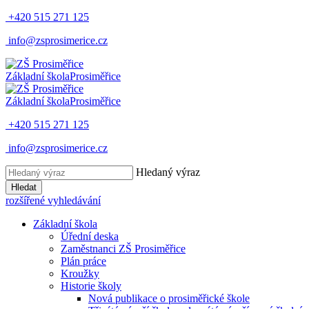
+420 515 271 125
info@zsprosimerice.cz
Základní škola
Prosiměřice
Základní škola
Prosiměřice
+420 515 271 125
info@zsprosimerice.cz
Hledaný výraz
Hledat
rozšířené vyhledávání
Základní škola
Úřední deska
Zaměstnanci ZŠ Prosiměřice
Plán práce
Kroužky
Historie školy
Nová publikace o prosiměřické škole