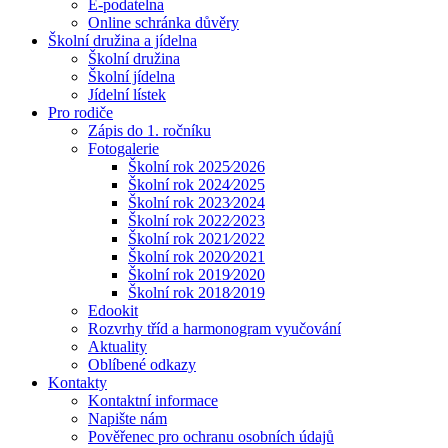
E-podatelna
Online schránka důvěry
Školní družina a jídelna
Školní družina
Školní jídelna
Jídelní lístek
Pro rodiče
Zápis do 1. ročníku
Fotogalerie
Školní rok 2025⁄2026
Školní rok 2024⁄2025
Školní rok 2023⁄2024
Školní rok 2022⁄2023
Školní rok 2021⁄2022
Školní rok 2020⁄2021
Školní rok 2019⁄2020
Školní rok 2018⁄2019
Edookit
Rozvrhy tříd a harmonogram vyučování
Aktuality
Oblíbené odkazy
Kontakty
Kontaktní informace
Napište nám
Pověřenec pro ochranu osobních údajů