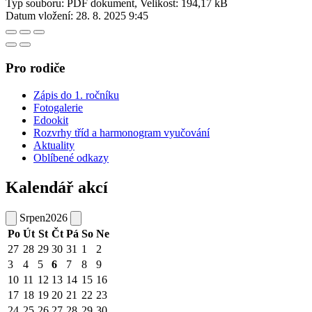
Typ souboru: PDF dokument, Velikost: 194,17 kB
Datum vložení:
28. 8. 2025 9:45
Pro rodiče
Zápis do 1. ročníku
Fotogalerie
Edookit
Rozvrhy tříd a harmonogram vyučování
Aktuality
Oblíbené odkazy
Kalendář akcí
Srpen
2026
Po
Út
St
Čt
Pá
So
Ne
27
28
29
30
31
1
2
3
4
5
6
7
8
9
10
11
12
13
14
15
16
17
18
19
20
21
22
23
24
25
26
27
28
29
30