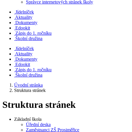
Správce internetových stránek školy
Jídelníček
Aktuality
Dokumenty
Edookit
Zápis do 1. ročníku
Školní družina
Jídelníček
Aktuality
Dokumenty
Edookit
Zápis do 1. ročníku
Školní družina
Úvodní stránka
Struktura stránek
Struktura stránek
Základní škola
Úřední deska
Zaměstnanci ZŠ Prosiměřice