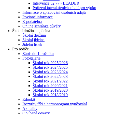
Intervence 52.77 - LEADER
Pořízení interaktivních tabulí pro výuku
Informace o zpracování osobních údajů
Povinné informace
E-podatelna
Online schránka důvěry
Školní družina a jídelna
Školní družina
Školní jídelna
Jídelní lístek
Pro rodiče
Zápis do 1. ročníku
Fotogalerie
Školní rok 2025/2026
Školní rok 2024/2025
Školní rok 2023/2024
Školní rok 2022/2023
Školní rok 2021/2022
Školní rok 2020/2021
Školní rok 2019/2020
Školní rok 2018/2019
Edookit
Rozvrhy tříd a harmonogram vyučování
Aktuality
Oblíbené odkazy