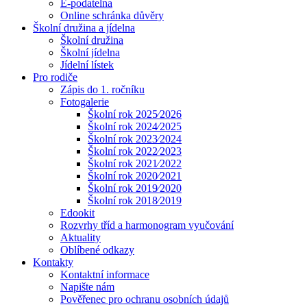
E-podatelna
Online schránka důvěry
Školní družina a jídelna
Školní družina
Školní jídelna
Jídelní lístek
Pro rodiče
Zápis do 1. ročníku
Fotogalerie
Školní rok 2025⁄2026
Školní rok 2024⁄2025
Školní rok 2023⁄2024
Školní rok 2022⁄2023
Školní rok 2021⁄2022
Školní rok 2020⁄2021
Školní rok 2019⁄2020
Školní rok 2018⁄2019
Edookit
Rozvrhy tříd a harmonogram vyučování
Aktuality
Oblíbené odkazy
Kontakty
Kontaktní informace
Napište nám
Pověřenec pro ochranu osobních údajů