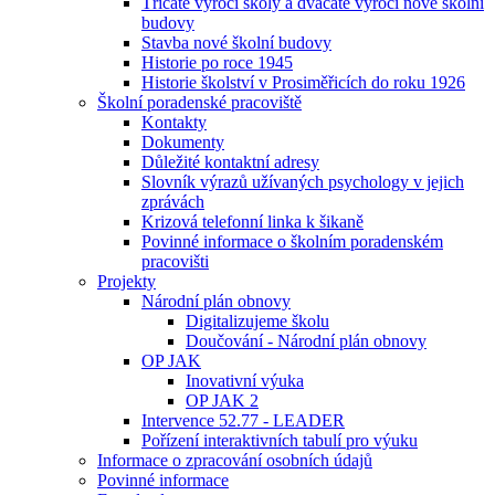
Třicáté výročí školy a dvacáté výročí nové školní
budovy
Stavba nové školní budovy
Historie po roce 1945
Historie školství v Prosiměřicích do roku 1926
Školní poradenské pracoviště
Kontakty
Dokumenty
Důležité kontaktní adresy
Slovník výrazů užívaných psychology v jejich
zprávách
Krizová telefonní linka k šikaně
Povinné informace o školním poradenském
pracovišti
Projekty
Národní plán obnovy
Digitalizujeme školu
Doučování - Národní plán obnovy
OP JAK
Inovativní výuka
OP JAK 2
Intervence 52.77 - LEADER
Pořízení interaktivních tabulí pro výuku
Informace o zpracování osobních údajů
Povinné informace