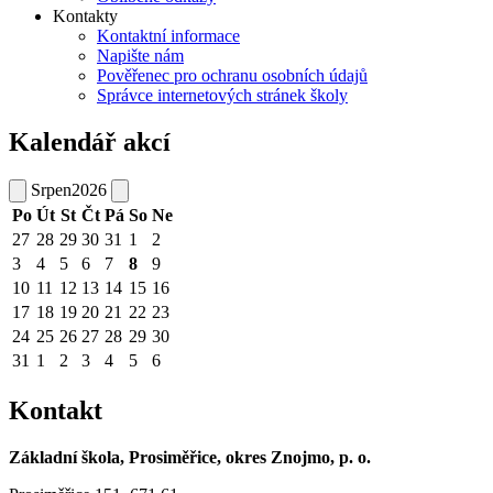
Kontakty
Kontaktní informace
Napište nám
Pověřenec pro ochranu osobních údajů
Správce internetových stránek školy
Kalendář akcí
Srpen
2026
Po
Út
St
Čt
Pá
So
Ne
27
28
29
30
31
1
2
3
4
5
6
7
8
9
10
11
12
13
14
15
16
17
18
19
20
21
22
23
24
25
26
27
28
29
30
31
1
2
3
4
5
6
Kontakt
Základní škola, Prosiměřice, okres Znojmo, p. o.