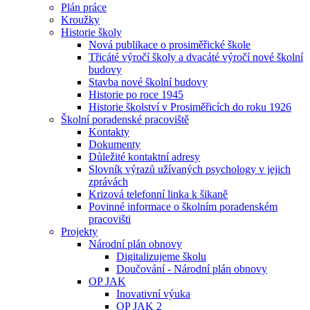
Plán práce
Kroužky
Historie školy
Nová publikace o prosiměřické škole
Třicáté výročí školy a dvacáté výročí nové školní
budovy
Stavba nové školní budovy
Historie po roce 1945
Historie školství v Prosiměřicích do roku 1926
Školní poradenské pracoviště
Kontakty
Dokumenty
Důležité kontaktní adresy
Slovník výrazů užívaných psychology v jejich
zprávách
Krizová telefonní linka k šikaně
Povinné informace o školním poradenském
pracovišti
Projekty
Národní plán obnovy
Digitalizujeme školu
Doučování - Národní plán obnovy
OP JAK
Inovativní výuka
OP JAK 2