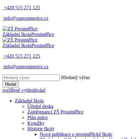
+420 515 271 125
info@zsprosimerice.cz
Základní škola
Prosiměřice
Základní škola
Prosiměřice
+420 515 271 125
info@zsprosimerice.cz
Hledaný výraz
Hledat
rozšířené vyhledávání
Základní škola
Úřední deska
Zaměstnanci ZŠ Prosiměřice
Plán práce
Kroužky
Historie školy
Nová publikace o prosiměřické škole